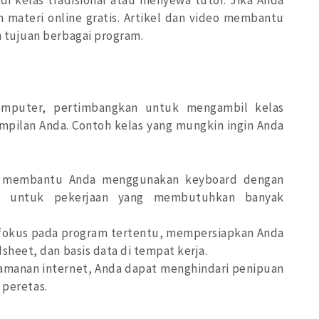
i kelas tradisional atau menyewa tutor. Jika Anda
 materi online gratis. Artikel dan video membantu
tujuan berbagai program.
omputer, pertimbangkan untuk mengambil kelas
ilan Anda. Contoh kelas yang mungkin ingin Anda
at membantu Anda menggunakan keyboard dengan
a untuk pekerjaan yang membutuhkan banyak
rfokus pada program tertentu, mempersiapkan Anda
heet, dan basis data di tempat kerja.
eamanan internet, Anda dapat menghindari penipuan
 peretas.