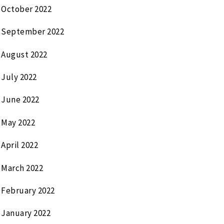
October 2022
September 2022
August 2022
July 2022
June 2022
May 2022
April 2022
March 2022
February 2022
January 2022