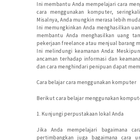
Ini membantu Anda mempelajari cara meng
cara menggunakan komputer, seringkal
Misalnya, Anda mungkin merasa lebih mud
Ini memungkinkan Anda menghasilkan uan
membantu Anda menghasilkan uang tam
pekerjaan freelance atau menjual barang me
Ini melindungi keamanan Anda: Meskipun
ancaman terhadap informasi dan keamana
dan cara menghindari penipuan dapat mem
Cara belajar cara menggunakan komputer
Berikut cara belajar menggunakan komput
1. Kunjungi perpustakaan lokal Anda
Jika Anda mempelajari bagaimana ca
pertimbangkan juga bagaimana cara u