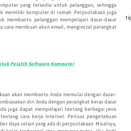
omputer yang tersedia untuk pelanggan, sehingga
dak memiliki komputer di rumah. Perpustakaan juga
ti
uk membantu pelanggan mempelajari dasar-dasar
da cara membuat akun email, menginstal perangkat
ntuk Pelatih Software Komputer
takaan akan membantu Anda memulai dengan dasar-
mbiasakan diri Anda dengan perangkat keras dasar
nda juga dapat mempelajari tentang berbagai jenis
entang cara kerja Internet. Perluas pengetahuan
r daya selain yang ada di perpustakaan. Misalnya,