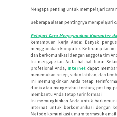
Mengapa penting untuk mempelajari cara
Beberapa alasan pentingnya mempelajari 
Pelajari Cara Menggunakan Komputer dal
kemampuan kerja Anda: Banyak pengusa
menggunakan komputer. Keterampilan ini
dan berkomunikasi dengan anggota tim An
Ini mengajarkan Anda hal-hal baru: Se
profesional Anda,
internet
dapat membant
menemukan resep, video latihan, dan lemb
Ini memungkinkan Anda tetap terinforma
dunia atau mengetahui tentang posting pek
membantu Anda tetap terinformasi.
Ini memungkinkan Anda untuk berkomunik
internet untuk berkomunikasi dengan ke
Metode komunikasi umum termasuk email d