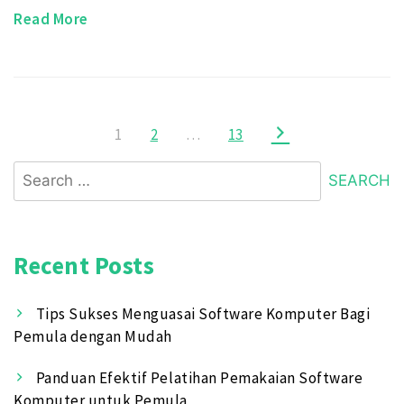
Read More
1
2
…
13
Posts
pagination
Search
for:
Recent Posts
Tips Sukses Menguasai Software Komputer Bagi
Pemula dengan Mudah
Panduan Efektif Pelatihan Pemakaian Software
Komputer untuk Pemula