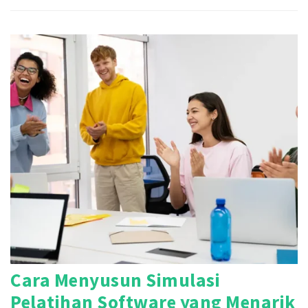
Cara Menyusun Simulasi
Pelatihan Software yang Menarik