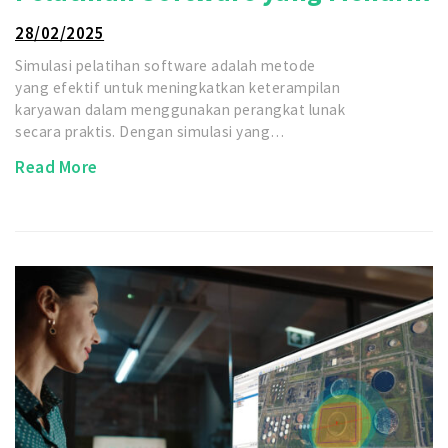
28/02/2025
Simulasi pelatihan software adalah metode
yang efektif untuk meningkatkan keterampilan
karyawan dalam menggunakan perangkat lunak
secara praktis. Dengan simulasi yang…
Read More