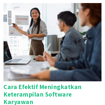
Cara Efektif Meningkatkan
Keterampilan Software
Karyawan