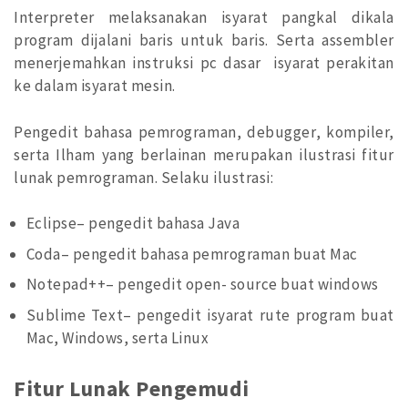
Interpreter melaksanakan isyarat pangkal dikala
program dijalani baris untuk baris. Serta assembler
menerjemahkan instruksi pc dasar isyarat perakitan
ke dalam isyarat mesin.
Pengedit bahasa pemrograman, debugger, kompiler,
serta Ilham yang berlainan merupakan ilustrasi fitur
lunak pemrograman. Selaku ilustrasi:
Eclipse– pengedit bahasa Java
Coda– pengedit bahasa pemrograman buat Mac
Notepad++– pengedit open- source buat windows
Sublime Text– pengedit isyarat rute program buat
Mac, Windows, serta Linux
Fitur Lunak Pengemudi