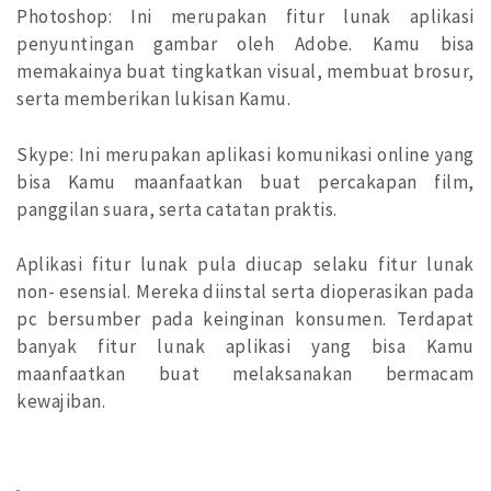
Photoshop: Ini merupakan fitur lunak aplikasi
penyuntingan gambar oleh Adobe. Kamu bisa
memakainya buat tingkatkan visual, membuat brosur,
serta memberikan lukisan Kamu.
Skype: Ini merupakan aplikasi komunikasi online yang
bisa Kamu maanfaatkan buat percakapan film,
panggilan suara, serta catatan praktis.
Aplikasi fitur lunak pula diucap selaku fitur lunak
non- esensial. Mereka diinstal serta dioperasikan pada
pc bersumber pada keinginan konsumen. Terdapat
banyak fitur lunak aplikasi yang bisa Kamu
maanfaatkan buat melaksanakan bermacam
kewajiban.