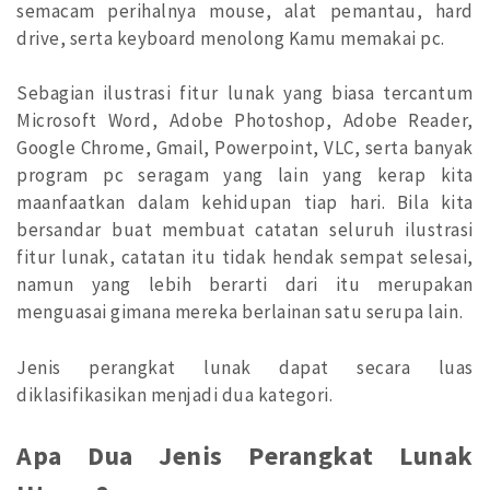
semacam perihalnya mouse, alat pemantau, hard
drive, serta keyboard menolong Kamu memakai pc.
Sebagian ilustrasi fitur lunak yang biasa tercantum
Microsoft Word, Adobe Photoshop, Adobe Reader,
Google Chrome, Gmail, Powerpoint, VLC, serta banyak
program pc seragam yang lain yang kerap kita
maanfaatkan dalam kehidupan tiap hari. Bila kita
bersandar buat membuat catatan seluruh ilustrasi
fitur lunak, catatan itu tidak hendak sempat selesai,
namun yang lebih berarti dari itu merupakan
menguasai gimana mereka berlainan satu serupa lain.
Jenis perangkat lunak dapat secara luas
diklasifikasikan menjadi dua kategori.
Apa Dua Jenis Perangkat Lunak