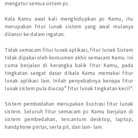
mengatur semua sistem pc.
Kala Kamu awal kali menghidupkan pc Kamu, itu
merupakan fitur lunak sistem yang awal mulanya
dilansir ke dalam ingatan.
Tidak semacam fitur lunak aplikasi, fitur lunak Sistem
tidak dipakai oleh konsumen akhir semacam Kamu. Ini
cuma berjalan di kerangka balik fitur Kamu, pada
tingkatan sangat dasar dikala Kamu memakai fitur
lunak aplikasi lain. Inilah penyebabnya kenapa fitur
lunak sistem pula diucap” fitur lunak tingkatan kecil”.
Sistem pembedahan merupakan ilustrasi fitur lunak
sistem. Seluruh fitur semacam pc Kamu berjalan di
sistem pembedahan, tercantum desktop, laptop,
handphone pintar, serta pil, dan lain- lain.