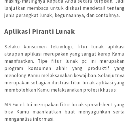
masing-masingnya kepada Anda secara terpisah. Jadi
lanjutkan membaca untuk diskusi mendetail tentang
jenis perangkat lunak, kegunaannya, dan contohnya.
Aplikasi Piranti Lunak
Selaku konsumen teknologi, fitur lunak aplikasi
ataupun aplikasi merupakan yang sangat kerap Kamu
maanfaatkan. Tipe fitur lunak pc ini merupakan
program konsumen akhir yang produktif yang
menolong Kamu melaksanakan kewajiban. Selanjutnya
merupakan sebagian ilustrasi fitur lunak aplikasi yang
membolehkan Kamu melaksanakan profesi khusus:
MS Excel: Ini merupakan fitur lunak spreadsheet yang
bisa Kamu maanfaatkan buat menyuguhkan serta
menganalisa informasi.