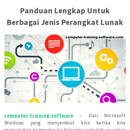
Panduan Lengkap Untuk
Berbagai Jenis Perangkat Lunak
computer-training-software
– Dari Microsoft
Windows yang menyambut kita ketika kita