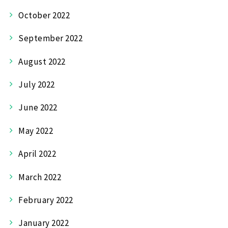
October 2022
September 2022
August 2022
July 2022
June 2022
May 2022
April 2022
March 2022
February 2022
January 2022