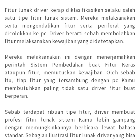
Fitur lunak driver kerap diklasifikasikan selaku salah
satu tipe fitur lunak sistem. Mereka melaksanakan
serta mengendalikan fitur serta periferal yang
dicolokkan ke pc. Driver berarti sebab membolehkan
fitur melaksanakan kewajiban yang didetetapkan.
Mereka melaksanakan ini dengan menerjemahkan
perintah Sistem Pembedahan buat Fitur Keras
ataupun fitur, memutuskan kewajiban. Oleh sebab
itu, tiap fitur yang tersambung dengan pc Kamu
membutuhkan paling tidak satu driver fitur buat
berperan.
Sebab terdapat ribuan tipe fitur, driver membuat
profesi fitur lunak sistem Kamu lebih gampang
dengan memungkinkannya berbicara lewat bahasa
standar. Sebagian ilustrasi fitur lunak driver yang bisa