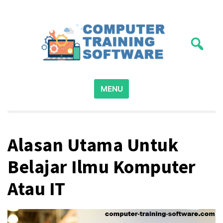
Skip
to
content
computer-training-software.com – merupakan situs
Panduan Pelatihan
Search
panduan program pelatihan komputer dasar, dijamin
MENU
for:
bisa menguasai penggunaan komputer dalam waktu
Pemakaian Software
singkat.
Komputer
Alasan Utama Untuk
Belajar Ilmu Komputer
Atau IT