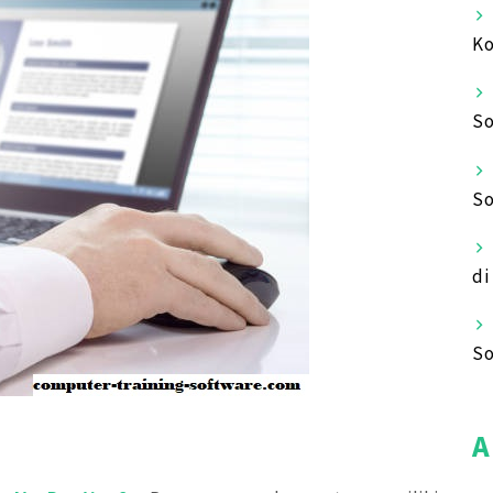
Ko
So
So
di
So
A