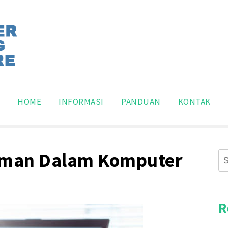
pakan situs panduan program pelatihan komputer dasar,
n Pemakaian Software Kom
Search
for:
HOME
INFORMASI
PANDUAN
KONTAK
man Dalam Komputer
Se
for
R