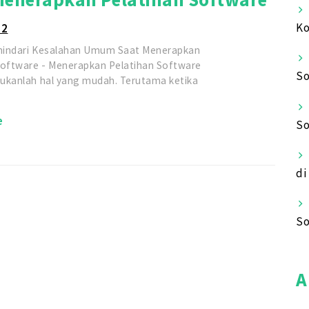
Ko
22
hindari Kesalahan Umum Saat Menerapkan
Software - Menerapkan Pelatihan Software
So
ukanlah hal yang mudah. Terutama ketika
e
So
di
So
A