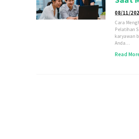
08/11/20
Cara Meng
Pelatihan 
karyawan b
Anda…
Read Mor