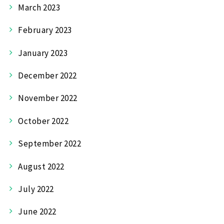
March 2023
February 2023
January 2023
December 2022
November 2022
October 2022
September 2022
August 2022
July 2022
June 2022