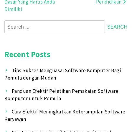
Dasar Yang Harus Anda
Pendidikan
navigation
Dimiliki
Search
for:
Recent Posts
Tips Sukses Menguasai Software Komputer Bagi
Pemula dengan Mudah
Panduan Efektif Pelatihan Pemakaian Software
Komputer untuk Pemula
Cara Efektif Meningkatkan Keterampilan Software
Karyawan