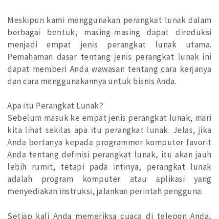
Meskipun kami menggunakan perangkat lunak dalam
berbagai bentuk, masing-masing dapat direduksi
menjadi empat jenis perangkat lunak utama.
Pemahaman dasar tentang jenis perangkat lunak ini
dapat memberi Anda wawasan tentang cara kerjanya
dan cara menggunakannya untuk bisnis Anda.
Apa itu Perangkat Lunak?
Sebelum masuk ke empat jenis perangkat lunak, mari
kita lihat sekilas apa itu perangkat lunak. Jelas, jika
Anda bertanya kepada programmer komputer favorit
Anda tentang definisi perangkat lunak, itu akan jauh
lebih rumit, tetapi pada intinya, perangkat lunak
adalah program komputer atau aplikasi yang
menyediakan instruksi, jalankan perintah pengguna.
Setiap kali Anda memeriksa cuaca di telepon Anda,