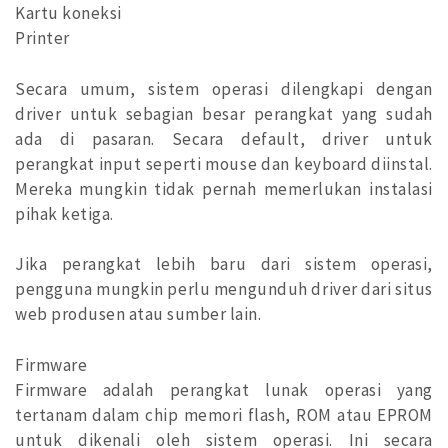
Kartu koneksi
Printer
Secara umum, sistem operasi dilengkapi dengan
driver untuk sebagian besar perangkat yang sudah
ada di pasaran. Secara default, driver untuk
perangkat input seperti mouse dan keyboard diinstal.
Mereka mungkin tidak pernah memerlukan instalasi
pihak ketiga.
Jika perangkat lebih baru dari sistem operasi,
pengguna mungkin perlu mengunduh driver dari situs
web produsen atau sumber lain.
Firmware
Firmware adalah perangkat lunak operasi yang
tertanam dalam chip memori flash, ROM atau EPROM
untuk dikenali oleh sistem operasi. Ini secara