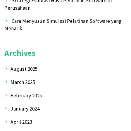
Strategi Evaluasi Hasil Pelatihan Software di
Perusahaan
Cara Menyusun Simulasi Pelatihan Software yang
Menarik
Archives
August 2025
March 2025
February 2025
January 2024
April 2023