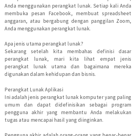
Anda menggunakan perangkat lunak. Setiap kali Anda
membuka pesan Facebook, membuat spreadsheet
anggaran, atau bergabung dengan panggilan Zoom,
Anda menggunakan perangkat lunak.
Apa jenis utama perangkat lunak?
Sekarang setelah kita membahas definisi dasar
perangkat lunak, mari kita lihat empat jenis
perangkat lunak utama dan bagaimana mereka
digunakan dalam kehidupan dan bisnis.
Perangkat Lunak Aplikasi
Ini adalah jenis perangkat lunak komputer yang paling
umum dan dapat didefinisikan sebagai program
pengguna akhir yang membantu Anda melakukan
tugas atau mencapai hasil yang diinginkan.
Pengguna akhir adalah orang-orang yang benar-benar