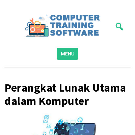
Skip
to
content
computer-training-software.com – merupakan situs
Panduan Pelatihan
Search
panduan program pelatihan komputer dasar, dijamin
MENU
for:
bisa menguasai penggunaan komputer dalam waktu
Pemakaian Software
singkat.
Komputer
Perangkat Lunak Utama
dalam Komputer