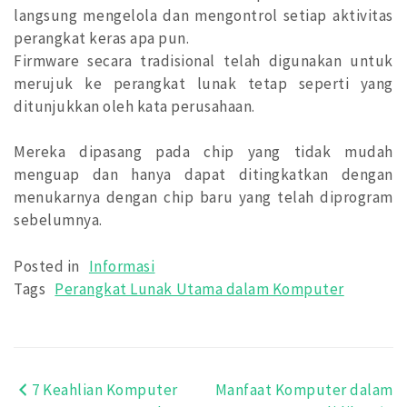
langsung mengelola dan mengontrol setiap aktivitas
perangkat keras apa pun.
Firmware secara tradisional telah digunakan untuk
merujuk ke perangkat lunak tetap seperti yang
ditunjukkan oleh kata perusahaan.
Mereka dipasang pada chip yang tidak mudah
menguap dan hanya dapat ditingkatkan dengan
menukarnya dengan chip baru yang telah diprogram
sebelumnya.
Posted in
Informasi
Tags
Perangkat Lunak Utama dalam Komputer
7 Keahlian Komputer
Manfaat Komputer dalam
Post