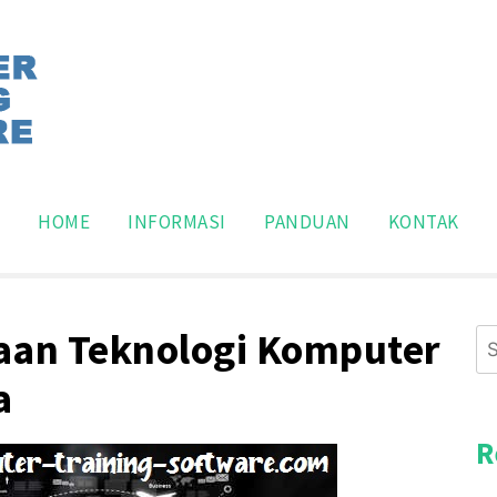
pakan situs panduan program pelatihan komputer dasar,
n Pemakaian Software Kom
Search
for:
HOME
INFORMASI
PANDUAN
KONTAK
aan Teknologi Komputer
Se
for
a
R