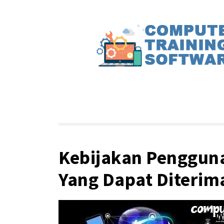
Skip
to
content
computer-training-software.com – meru
Panduan Pelatiha
waktu singkat.
Kebijakan Penggun
Yang Dapat Diterim