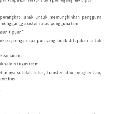
ta tanpa izin tertulis dari pemegang hak cipta
 perangkat lunak untuk memungkinkan pengguna
 mengganggu sistem atau pengguna lain
esan tipuan”
asi jaringan apa pun yang tidak ditujukan untuk
 keamanan
 selain tugas resmi
umnya setelah lulus, transfer atau penghentian,
versitas
.