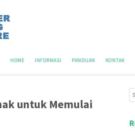
pakan situs panduan program pelatihan komputer dasar,
n Pemakaian Software Kom
Search
for:
HOME
INFORMASI
PANDUAN
KONTAK
Se
for
Anak untuk Memulai
R