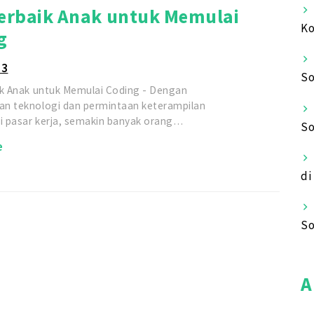
Terbaik Anak untuk Memulai
Ko
g
23
So
ik Anak untuk Memulai Coding - Dengan
n teknologi dan permintaan keterampilan
di pasar kerja, semakin banyak orang…
So
e
di
So
A