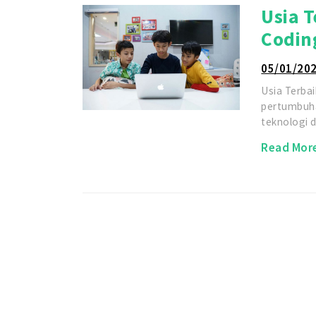
Usia 
Codin
05/01/20
Usia Terba
pertumbuha
teknologi 
Read Mor