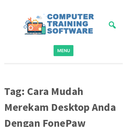
Skip
to
content
computer-training-software.com – merupakan situs
Panduan Pelatihan
Search
panduan program pelatihan komputer dasar, dijamin
MENU
for:
bisa menguasai penggunaan komputer dalam waktu
Pemakaian Software
singkat.
Komputer
Tag:
Cara Mudah
Merekam Desktop Anda
Dengan FonePaw