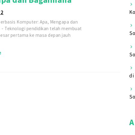
Ko
22
Berbasis Komputer: Apa, Mengapa dan
- Teknologi pendidikan telah membuat
So
esar pertama ke masa depan jauh
e
So
di
So
A