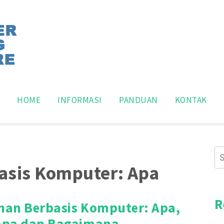
pakan situs panduan program pelatihan komputer dasar,
n Pemakaian Software Kom
Search
for:
HOME
INFORMASI
PANDUAN
KONTAK
Se
for
asis Komputer: Apa
R
ihan Berbasis Komputer: Apa,
pa dan Bagaimana