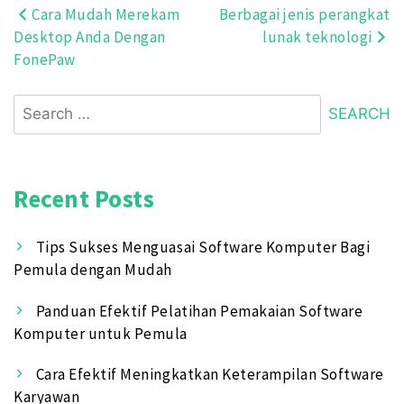
Cara Mudah Merekam
Berbagai jenis perangkat
Post
Desktop Anda Dengan
lunak teknologi
navigation
FonePaw
Search
for:
Recent Posts
Tips Sukses Menguasai Software Komputer Bagi
Pemula dengan Mudah
Panduan Efektif Pelatihan Pemakaian Software
Komputer untuk Pemula
Cara Efektif Meningkatkan Keterampilan Software
Karyawan