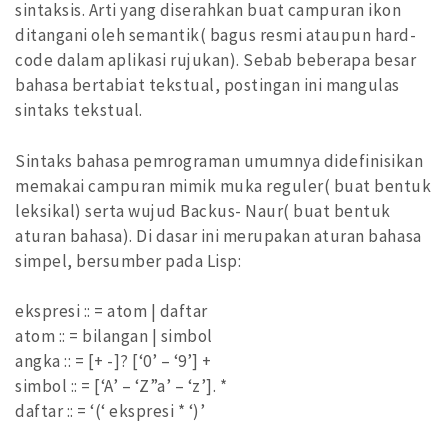
sintaksis. Arti yang diserahkan buat campuran ikon
ditangani oleh semantik( bagus resmi ataupun hard-
code dalam aplikasi rujukan). Sebab beberapa besar
bahasa bertabiat tekstual, postingan ini mangulas
sintaks tekstual.
Sintaks bahasa pemrograman umumnya didefinisikan
memakai campuran mimik muka reguler( buat bentuk
leksikal) serta wujud Backus- Naur( buat bentuk
aturan bahasa). Di dasar ini merupakan aturan bahasa
simpel, bersumber pada Lisp:
ekspresi :: = atom | daftar
atom :: = bilangan | simbol
angka :: = [+ -]? [‘0’ – ‘9’] +
simbol :: = [‘A’ – ‘Z”a’ – ‘z’]. *
daftar :: = ‘(‘ ekspresi * ‘)’